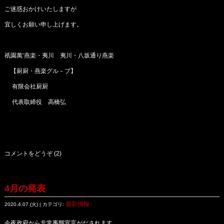
ご迷惑おかけいたしますが
宜しくお願い申し上げます。
祇園萬‘燕楽・夷川 夷川・八坂通り燕楽
【厨厨・燕楽グル－プ】
有限会社厨厨
代表取締役 高橋弘
コメントをどうぞ (2)
4月の発表
最新情報
2020.4.07 (火) | カテゴリ:
今夜政府から非常事態宣言がだされます