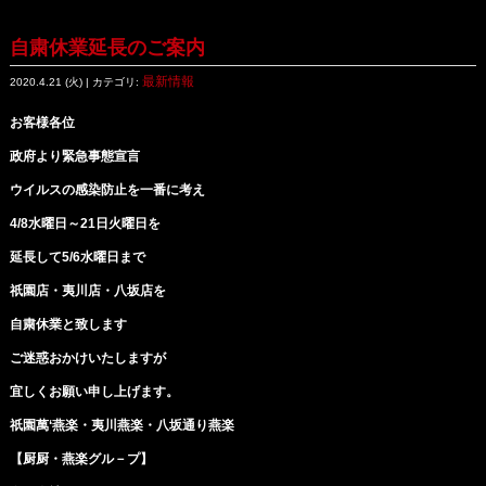
自粛休業延長のご案内
最新情報
2020.4.21 (火) | カテゴリ:
お客様各位
政府より緊急事態宣言
ウイルスの感染防止を一番に考え
4/8
水曜日～
21
日火曜日を
延長して
5/6
水曜日まで
祇園店・夷川店・八坂店を
自粛休業と致します
ご迷惑おかけいたしますが
宜しくお願い申し上げます。
祇園萬‘燕楽・夷川燕楽・八坂通り燕楽
【厨厨・燕楽グル－プ】