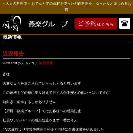
～大人の料理屋～ おでんと旬の食材を使った創作料理を、ゆったりと楽しめるお
店
最新情報
近況報告
最新情報
2020.4.28 (火) | カテゴリ:
皆様
大変な日々を過ごされていらっしゃると思います
この危機をどの様に乗り越えて行くのか不安と心配いっぱいですが
前向きに前進するしかありません
【厨厨・燕楽グループ】ではお客様への感染防止
社員やアルバイトの感染防止をまず一番に考え
4/8の政府より非常事態宣言発令と同時に自粛休業を始めました