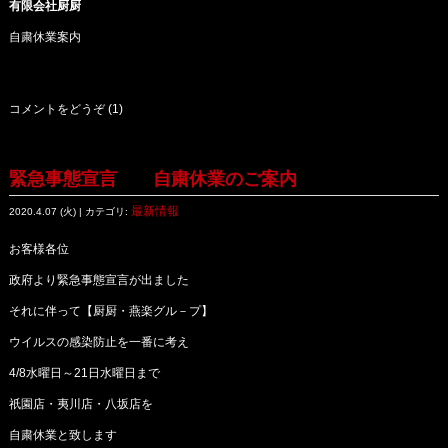
有限会社厨厨
自粛休業案内
コメントをどうぞ (1)
緊急事態宣言 自粛休業のご案内
最新情報
2020.4.07 (火) | カテゴリ:
お客様各位
政府より緊急事態宣言が出ました
それに伴って【厨厨・燕楽グル－プ】
ウイルスの感染防止を一番に考え
4/8水曜日～21日水曜日まで
祇園店・夷川店・八坂店を
自粛休業と致します