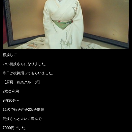
襟換して
いい芸妓さんになりました。
昨日は祝舞踊ってもらいました。
【厨厨・燕楽グループ】
2次会利用
9時30分～
11名で歓送迎会2次会開催
芸妓さんと大いに遊んで
7000円でした。