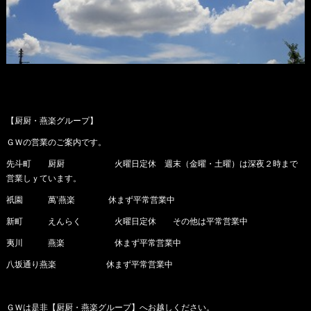
【厨厨・燕楽グループ】
ＧＷの営業のご案内です。
先斗町 厨厨 火曜日定休 週末（金曜・土曜）は深夜２時まで
営業しｙています。
祇園 萬’燕楽 休まず平常営業中
新町 えんらく 火曜日定休 その他は平常営業中
夷川 燕楽 休まず平常営業中
八坂通り燕楽 休まず平常営業中
ＧＷは是非【厨厨・燕楽グループ】へお越しください。